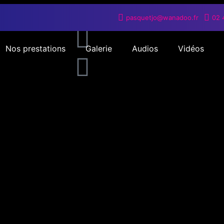
pasquetjo@wanadoo.fr
02 
Nos prestations
Galerie
Audios
Vidéos