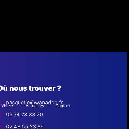
Où nous trouver ?
pasquetjo@wanadoo.fr
Vidéos
Actualités
Contact
06 74 78 38 20
02 48 55 23 89